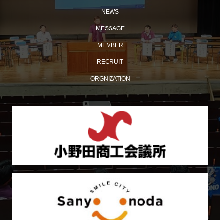
NEWS
MESSAGE
MEMBER
【おのだ七夕まつり2026】ケント・モリが小野田にやっ
RECRUIT
てくる！
ORGNIZATION
令和 8 年度 山口県商工会議所青年部連合会 第 37 回 親睦