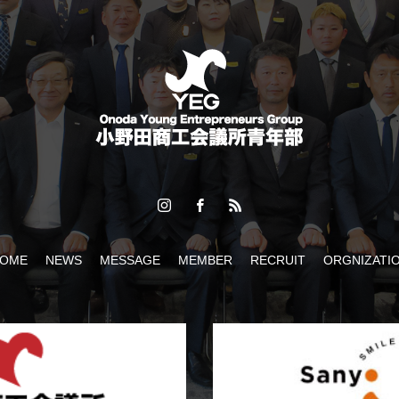
2026】ケント・モリが小野田にやってくる！
OME
NEWS
MESSAGE
MEMBER
RECRUIT
ORGNIZATI
県商工会議所青年部連合会 第 37 回 親睦ソフトボール大会 萩大会