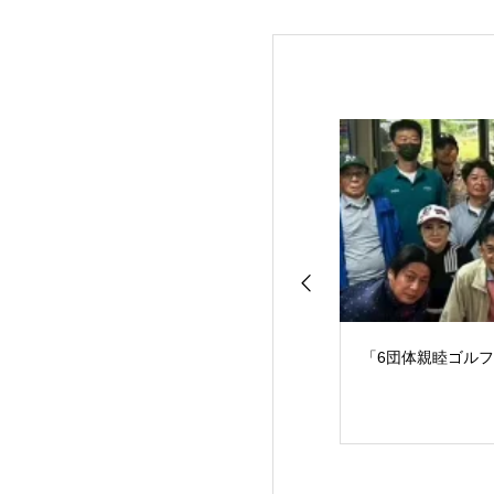
「6団体親睦ゴル