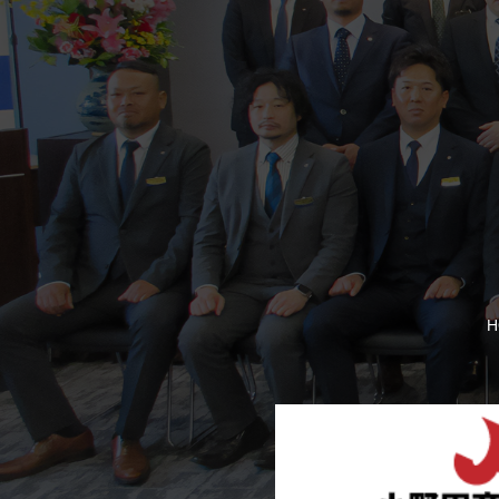
【おのだ七夕まつり
H
令和 8 年度 山口