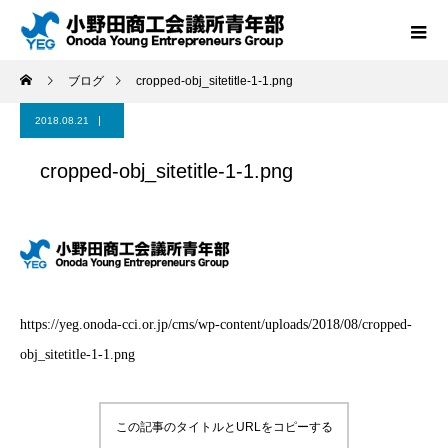
ブログ
cropped-obj_sitetitle-1-1.png
2018.08.21
cropped-obj_sitetitle-1-1.png
https://yeg.onoda-cci.or.jp/cms/wp-content/uploads/2018/08/cropped-
obj_sitetitle-1-1.png
この記事のタイトルとURLをコピーする