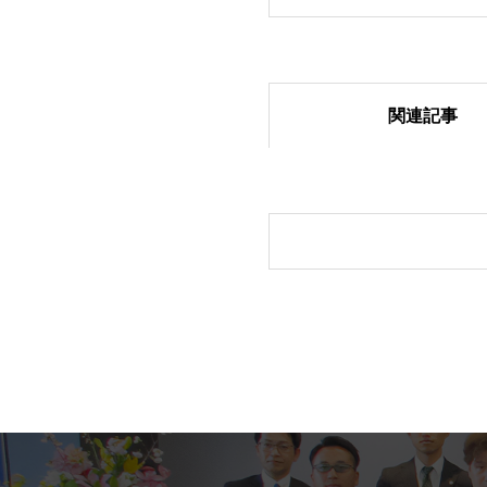
関連記事
「6団体親睦ゴル