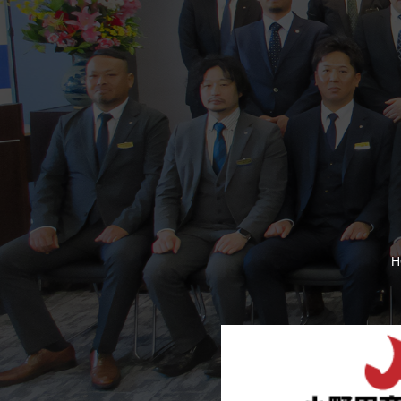
多くの来場者でに
H
【おのだ七夕まつり