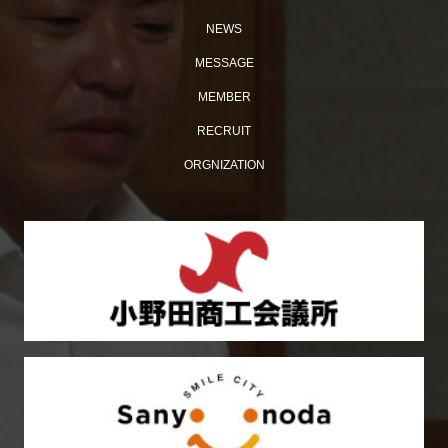
NEWS
MESSAGE
MEMBER
【おのだ七夕まつり2026】ケント・モリが小野田にやっ
RECRUIT
てくる！
ORGNIZATION
令和 8 年度 山口県商工会議所青年部連合会 第 37 回 親睦