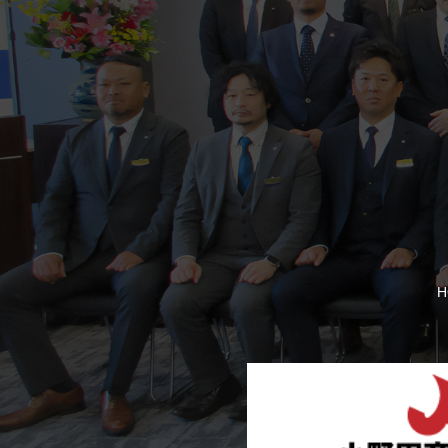
多くの来場者でに
H
【おのだ七夕まつり