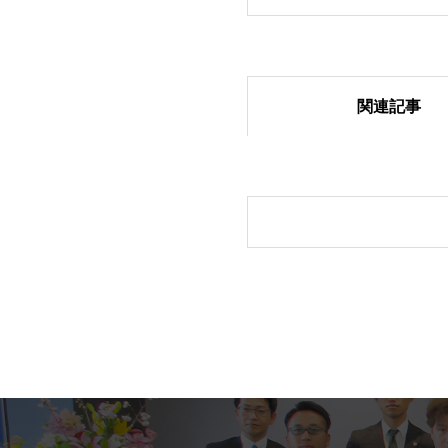
関連記事
「6団体親睦ゴル