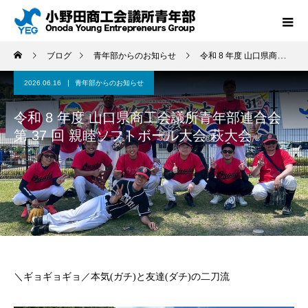
ブログ
青年部からのお知らせ
令和 8 年度 山口県商工会議所青年部連合会 第 37 回 親睦ソフトボール大会 萩大会
2026.06.16
青年部からのお知らせ
令和 8 年度 山口県商工会議所青年部連合会
第 37 回 親睦ソフトボール大会 萩大会
＼ギョギョギョ／本気(ガチ)と友達(ダチ)の二刀流