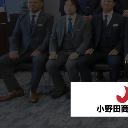
H
【おのだ七夕まつり